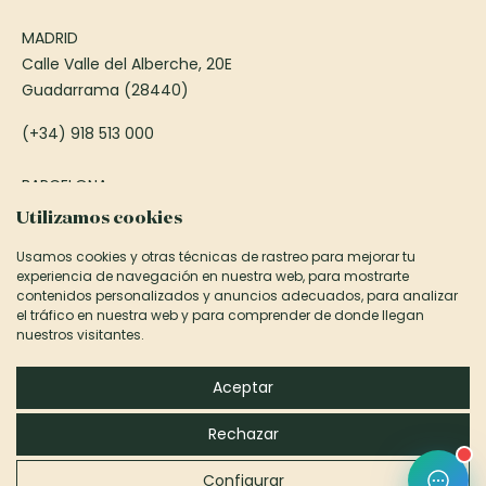
MADRID
Calle Valle del Alberche, 20E
Guadarrama (28440)
(+34) 918 513 000
BARCELONA
Passeig Francesc Macià, 75
Utilizamos cookies
Sant Cugat del Vallès (08173)
Usamos cookies y otras técnicas de rastreo para mejorar tu
experiencia de navegación en nuestra web, para mostrarte
(+34) 935 906 850
contenidos personalizados y anuncios adecuados, para analizar
el tráfico en nuestra web y para comprender de donde llegan
informacion@canexel.es
nuestros visitantes.
©2026 Canexel Construcciones S.L.
Aceptar
Aviso Legal y Privacidad
Rechazar
Política de cookies
Configurar