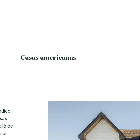
Casas americanas
edida
sas
llá de
 al