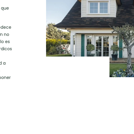
 que
bedece
en no
lo es
rdicos
d a
n
poner