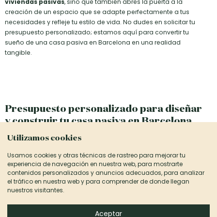
viviendas pasivas
, sino que también abres la puerta a la
creación de un espacio que se adapte perfectamente a tus
necesidades y refleje tu estilo de vida. No dudes en solicitar tu
presupuesto personalizado; estamos aquí para convertir tu
sueño de una casa pasiva en Barcelona en una realidad
tangible.
Presupuesto personalizado para diseñar
y construir tu casa pasiva en Barcelona
Utilizamos cookies
Tu viaje hacia la construcción de tu casa pasiva en Barcelona
comienza con
un simple paso
: contactarnos. Estamos
Usamos cookies y otras técnicas de rastreo para mejorar tu
comprometidos a hacer que tu visión de un hogar eficiente y
experiencia de navegación en nuestra web, para mostrarte
sostenible se materialice. Nuestro equipo está listo para discutir
contenidos personalizados y anuncios adecuados, para analizar
el tráfico en nuestra web y para comprender de donde llegan
ideas,
entender tus requisitos
y ofrecerte asesoramiento
nuestros visitantes.
personalizado.
Con Canexel, tu elección por una
casa pasiva en Barcelona
Aceptar