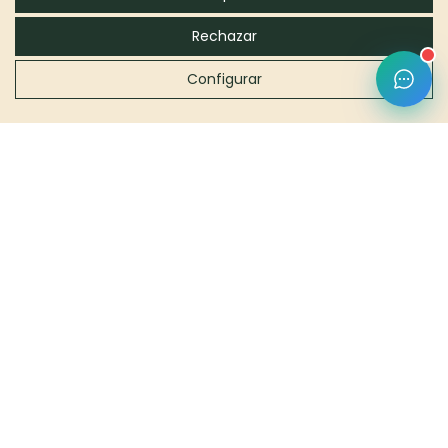
se traduce en una combinación perfecta de diseño
personalizado, sostenibilidad, eficiencia energética y ahorro
Rechazar
económico. ¡Contacta ahora con nosotros y pide tu
presupuesto personalizado.
Configurar
También te puede interesar:
Casas sostenibles en Barcelona.
Estudio de arquitectura en Barcelona.
Casas pasivas.
Casas de lujo en Barcelona.
Casas a
medida
en Barcelona.
Casas de madera en
Barcelona.
Casas canadienses en B
arcelona.
Formulario de Contacto
Nombre