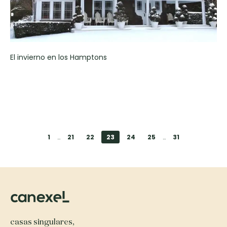
El invierno en los Hamptons
1
…
21
22
23
24
25
…
31
casas singulares,