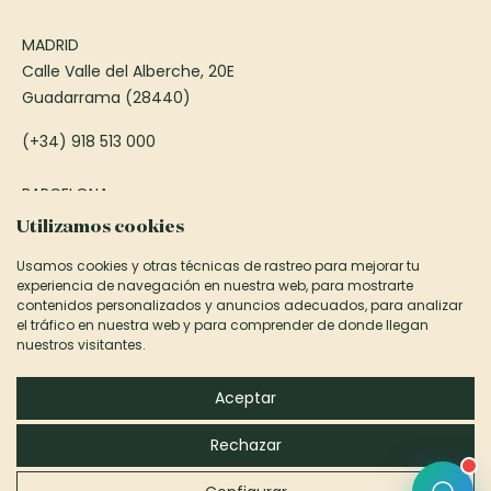
MADRID
Calle Valle del Alberche, 20E
Guadarrama (28440)
(+34) 918 513 000
BARCELONA
Passeig Francesc Macià, 75
Utilizamos cookies
Sant Cugat del Vallès (08173)
Usamos cookies y otras técnicas de rastreo para mejorar tu
experiencia de navegación en nuestra web, para mostrarte
(+34) 935 906 850
contenidos personalizados y anuncios adecuados, para analizar
el tráfico en nuestra web y para comprender de donde llegan
informacion@canexel.es
nuestros visitantes.
©2026 Canexel Construcciones S.L.
Aceptar
Aviso Legal y Privacidad
Rechazar
Política de cookies