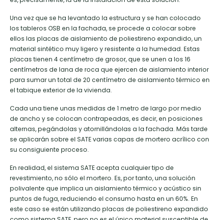
Una vez que se ha levantado la estructura y se han colocado
los tableros OSB en la fachada, se procede a colocar sobre
ellos las placas de aislamiento de poliestireno expandido, un
material sintético muy ligero y resistente a la humedad. Estas
placas tienen 4 centímetro de grosor, que se unen a los 16
centímetros de lana de roca que ejercen de aislamiento interior
para sumar un total de 20 centímetro de aislamiento térmico en
el tabique exterior de la vivienda.
Cada una tiene unas medidas de 1 metro de largo por medio
de ancho y se colocan contrapeadas, es decir, en posiciones
alternas, pegándolas y atornillándolas a la fachada. Más tarde
se aplicarán sobre el SATE varias capas de mortero acrílico con
su consiguiente proceso.
En realidad, el sistema SATE acepta cualquier tipo de
revestimiento, no sólo el mortero. Es, por tanto, una solución
polivalente que implica un aislamiento térmico y acústico sin
puntos de fuga, reduciendo el consumo hasta en un 60%. En
este caso se están utilizando placas de poliestireno expandido
como sistema SATE, pero no es el único material susceptible de