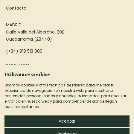
Contacto
MADRID
Calle Valle del Alberche, 20E
Guadarrama (28440)
(+34) 918 513 000
BARCELONA
Passeig Francesc Macià, 75
Utilizamos cookies
Sant Cugat del Vallès (08173)
Usamos cookies y otras técnicas de rastreo para mejorar tu
experiencia de navegación en nuestra web, para mostrarte
(+34) 935 906 850
contenidos personalizados y anuncios adecuados, para analizar
el tráfico en nuestra web y para comprender de donde llegan
informacion@canexel.es
nuestros visitantes.
©2026 Canexel Construcciones S.L.
Aceptar
Aviso Legal y Privacidad