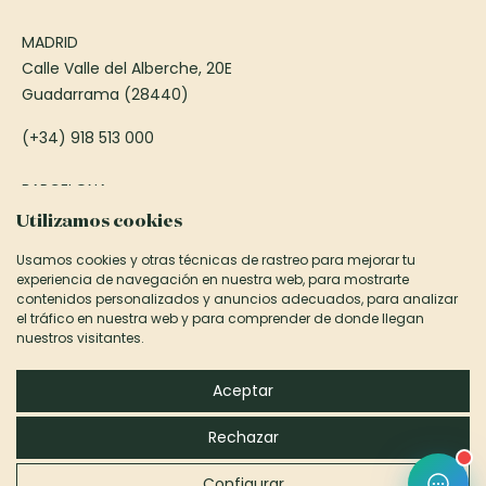
MADRID
Calle Valle del Alberche, 20E
Guadarrama (28440)
(+34) 918 513 000
BARCELONA
Passeig Francesc Macià, 75
Utilizamos cookies
Sant Cugat del Vallès (08173)
Usamos cookies y otras técnicas de rastreo para mejorar tu
experiencia de navegación en nuestra web, para mostrarte
(+34) 935 906 850
contenidos personalizados y anuncios adecuados, para analizar
el tráfico en nuestra web y para comprender de donde llegan
informacion@canexel.es
nuestros visitantes.
©2026 Canexel Construcciones S.L.
Aceptar
Aviso Legal y Privacidad
Rechazar
Política de cookies
Configurar