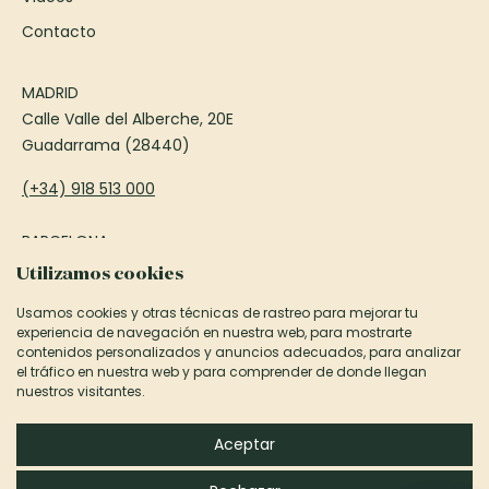
Contacto
MADRID
Calle Valle del Alberche, 20E
Guadarrama (28440)
(+34) 918 513 000
BARCELONA
Passeig Francesc Macià, 75
Utilizamos cookies
Sant Cugat del Vallès (08173)
Usamos cookies y otras técnicas de rastreo para mejorar tu
experiencia de navegación en nuestra web, para mostrarte
(+34) 935 906 850
contenidos personalizados y anuncios adecuados, para analizar
el tráfico en nuestra web y para comprender de donde llegan
informacion@canexel.es
nuestros visitantes.
©2026 Canexel Construcciones S.L.
Aceptar
Aviso Legal y Privacidad