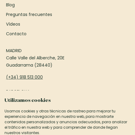
Blog
Preguntas frecuentes
Vídeos
Contacto
MADRID
Calle Valle del Alberche, 20E
Guadarrama (28440)
(+34) 918 513 000
BARCELONA
Passeig Francesc Macià, 75
Utilizamos cookies
Sant Cugat del Vallès (08173)
Usamos cookies y otras técnicas de rastreo para mejorar tu
experiencia de navegación en nuestra web, para mostrarte
(+34) 935 906 850
contenidos personalizados y anuncios adecuados, para analizar
el tráfico en nuestra web y para comprender de donde llegan
informacion@canexel.es
nuestros visitantes.