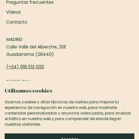
Preguntas frecuentes
Vídeos
Contacto
MADRID
Calle Valle del Alberche, 20E
Guadarrama (28440)
(+34) 918 513 000
BARCELONA
Passeig Francesc Macià, 75
Utilizamos cookies
Sant Cugat del Vallès (08173)
Usamos cookies y otras técnicas de rastreo para mejorar tu
experiencia de navegación en nuestra web, para mostrarte
(+34) 935 906 850
contenidos personalizados y anuncios adecuados, para analizar
el tráfico en nuestra web y para comprender de donde llegan
informacion@canexel.es
nuestros visitantes.
©2026 Canexel Construcciones S.L.