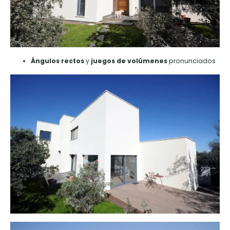
Ángulos rectos
y
juegos de volúmenes
pronunciados