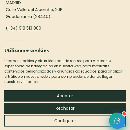
MADRID
Calle Valle del Alberche, 20E
Guadarrama (28440)
(+34) 918 513 000
BARCELONA
Passeig Francesc Macià, 75
Utilizamos cookies
Sant Cugat del Vallès (08173)
Usamos cookies y otras técnicas de rastreo para mejorar tu
experiencia de navegación en nuestra web, para mostrarte
(+34) 935 906 850
contenidos personalizados y anuncios adecuados, para analizar
el tráfico en nuestra web y para comprender de donde llegan
informacion@canexel.es
nuestros visitantes.
©2026 Canexel Construcciones S.L.
Aceptar
Aviso Legal y Privacidad
Rechazar
Política de cookies
Configurar
by Luzerta