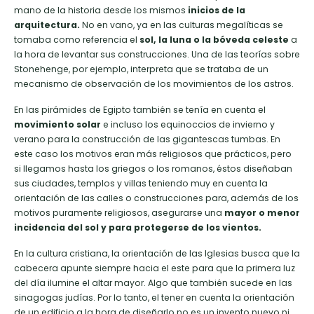
mano de la historia desde los mismos
inicios de la
arquitectura.
No en vano, ya en las culturas megalíticas se
tomaba como referencia el
sol, la luna o la bóveda celeste
a
la hora de levantar sus construcciones. Una de las teorías sobre
Stonehenge, por ejemplo, interpreta que se trataba de un
mecanismo de observación de los movimientos de los astros.
En las pirámides de Egipto también se tenía en cuenta el
movimiento solar
e incluso los equinoccios de invierno y
verano para la construcción de las gigantescas tumbas. En
este caso los motivos eran más religiosos que prácticos, pero
si llegamos hasta los griegos o los romanos, éstos diseñaban
sus ciudades, templos y villas teniendo muy en cuenta la
orientación de las calles o construcciones para, además de los
motivos puramente religiosos, asegurarse una
mayor o menor
incidencia del sol y para protegerse de los vientos.
En la cultura cristiana, la orientación de las Iglesias busca que la
cabecera apunte siempre hacia el este para que la primera luz
del día ilumine el altar mayor. Algo que también sucede en las
sinagogas judías. Por lo tanto, el tener en cuenta la orientación
de un edificio a la hora de diseñarlo no es un invento nuevo ni