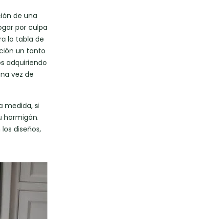
ción de una
ogar por culpa
a la tabla de
ción un tanto
s adquiriendo
una vez de
a medida, si
u hormigón.
los diseños,