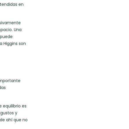
xtendidas en
usivamente
spacio. Una
e puede
a Higgins son
 importante
das
 equilibrio es
 gustos y
 de ahí que no