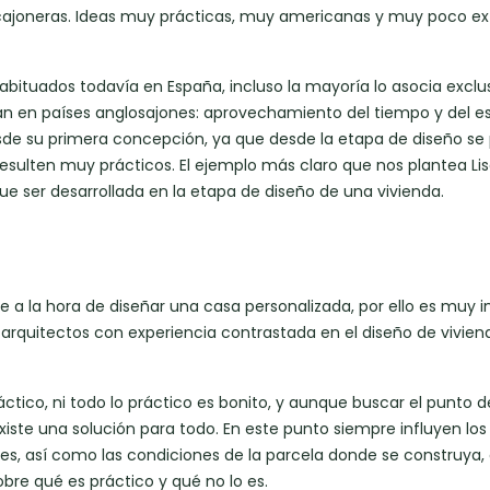
mo cajoneras. Ideas muy prácticas, muy americanas y muy poco e
bituados todavía en España, incluso la mayoría lo asocia excl
rgan en países anglosajones: aprovechamiento del tiempo y del e
esde su primera concepción, ya que desde la etapa de diseño s
esulten muy prácticos. El ejemplo más claro que nos plantea Lis
e ser desarrollada en la etapa de diseño de una vivienda.
te a la hora de diseñar una casa personalizada, por ello es muy
arquitectos con experiencia contrastada en el diseño de vivien
áctico, ni todo lo práctico es bonito, y aunque buscar el punto de
iste una solución para todo. En este punto siempre influyen los
ntes, así como las condiciones de la parcela donde se construya,
bre qué es práctico y qué no lo es.