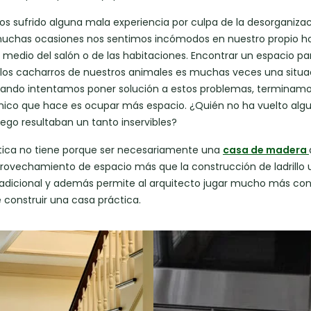
s sufrido alguna mala experiencia por culpa de la desorganiza
 muchas ocasiones nos sentimos incómodos en nuestro propio h
 medio del salón o de las habitaciones. Encontrar un espacio par
o los cacharros de nuestros animales es muchas veces una situa
cuando
intentamos
poner solución a estos problemas, terminamo
 único que hace es ocupar más espacio. ¿Quién no ha vuelto alg
uego resultaban un tanto inservibles?
ica no tiene porque ser necesariamente una
casa de madera
provechamiento de espacio más que la construcción de ladrillo 
adicional y además permite al arquitecto jugar mucho más con 
construir una casa práctica.