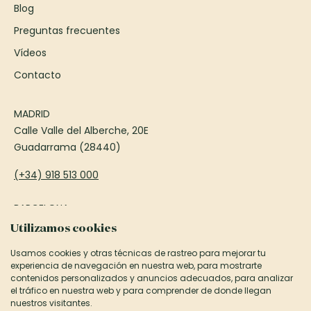
Blog
Preguntas frecuentes
Vídeos
Contacto
MADRID
Calle Valle del Alberche, 20E
Guadarrama (28440)
(+34) 918 513 000
BARCELONA
Passeig Francesc Macià, 75
Utilizamos cookies
Sant Cugat del Vallès (08173)
Usamos cookies y otras técnicas de rastreo para mejorar tu
experiencia de navegación en nuestra web, para mostrarte
(+34) 935 906 850
contenidos personalizados y anuncios adecuados, para analizar
el tráfico en nuestra web y para comprender de donde llegan
informacion@canexel.es
nuestros visitantes.