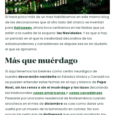
Si hace poco más de un mes hablábamos en este mismo blog
de las decoraciones que al otro lado del charco se inventan
para
Halloween
, ahora toca centrarnos en las fiestas que ya
están a la vuelta de la esquina:
las Navidades
. Y es que si hay
un período en el que la creatividad decorativa de los
estadounidenses y canadienses se dispare ese es sin dudarlo
el que se aproxima.
Más que muérdago
Si aquí tenemos los belenes como centro neurálgico de
nuestra
decoración navideña
en Estados Unidos y Canadá no
se pueden entender estas fechas sin el rojo y blanco de
Papa
Noel, sin los renos o sin el muérdago y los lazos
decorando
las tradicionales
casas americanas
o
casas canadienses
.
Pasearse por una barrio residencial de Norteamérica cuando
anochece en el mes de
diciembre
es casi como darse una
vuelta por un museo de la iluminación en colores. No son
pocas las películas de
Hollywood
que nos han mostrado las