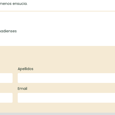
 menos ensucia.
nadienses
Apellidos
Email