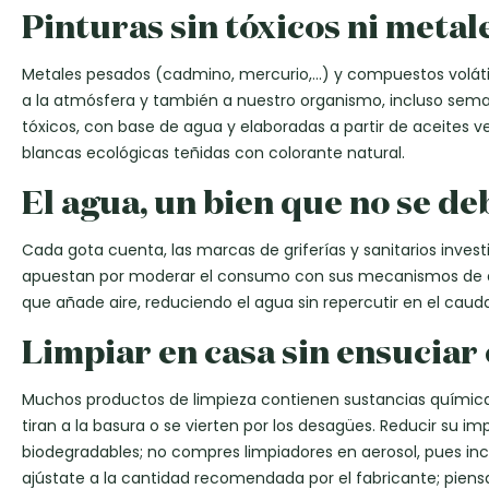
Pinturas sin tóxicos ni meta
Metales pesados (cadmino, mercurio,…) y compuestos volátile
a la atmósfera y también a nuestro organismo, incluso seman
tóxicos, con base de agua y elaboradas a partir de aceites ve
blancas ecológicas teñidas con colorante natural.
El agua, un bien que no se d
Cada gota cuenta, las marcas de griferías y sanitarios inve
apuestan por moderar el consumo con sus mecanismos de dob
que añade aire, reduciendo el agua sin repercutir en el cauda
Limpiar en casa sin ensuciar 
Muchos productos de limpieza contienen sustancias químic
tiran a la basura o se vierten por los desagües. Reducir su i
biodegradables; no compres limpiadores en aerosol, pues inc
ajústate a la cantidad recomendada por el fabricante; piensa