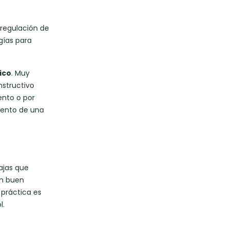
 regulación de
gías para
ico
. Muy
nstructivo
ento o por
iento de una
ajas que
un buen
 práctica es
l.