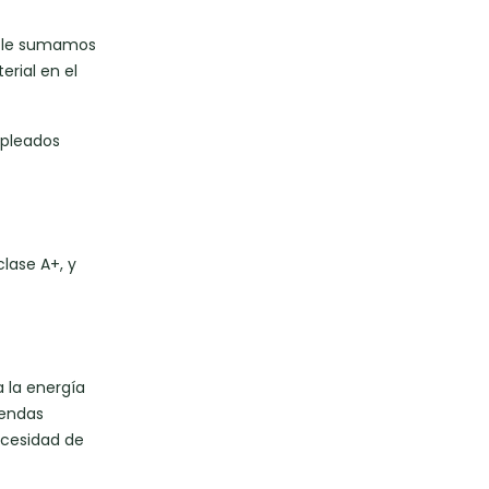
to le sumamos
erial en el
mpleados
lase A+, y
a la energía
iendas
ecesidad de