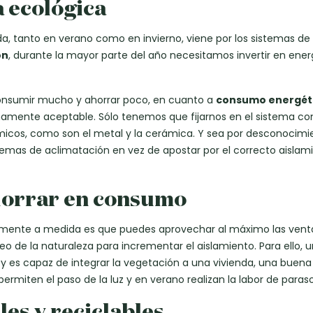
a ecológica
, tanto en verano como en invierno, viene por los sistemas de
ón
, durante la mayor parte del año necesitamos invertir en ener
consumir mucho y ahorrar poco, en cuanto a
consumo energét
amente aceptable. Sólo tenemos que fijarnos en el sistema co
rmicos, como son el metal y la cerámica. Y sea por desconocimi
temas de aclimatación en vez de apostar por el correcto aislam
horrar en consumo
almente a medida es que puedes aprovechar al máximo las vent
o de la naturaleza para incrementar el aislamiento. Para ello, 
s y es capaz de integrar la vegetación a una vivienda, una buena
rmiten el paso de la luz y en verano realizan la labor de paraso
es y reciclables