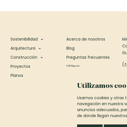
Sostenibilidad
Acerca de nosotros
M
Ca
Arquitectura
Blog
G
Construcción
Preguntas frecuentes
(+
Proyectos
Vídeos
Planos
Contacto
B
Utilizamos coo
Pa
Sa
Usamos cookies y otras t
(+
navegación en nuestra w
anuncios adecuados, para
de donde llegan nuestros 
in