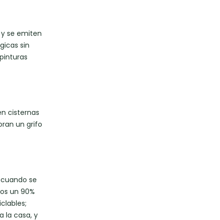
 y se emiten
gicas sin
 pinturas
en cisternas
ran un grifo
 cuando se
enos un 90%
clables;
 la casa, y