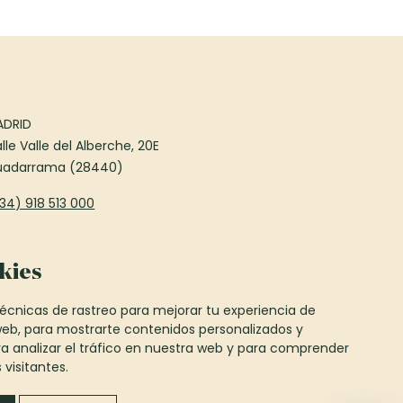
ADRID
lle Valle del Alberche, 20E
uadarrama (28440)
34) 918 513 000
ARCELONA
kies
sseig Francesc Macià, 75
nt Cugat del Vallès (08173)
écnicas de rastreo para mejorar tu experiencia de
34) 935 906 850
eb, para mostrarte contenidos personalizados y
 analizar el tráfico en nuestra web y para comprender
visitantes.
formacion@canexel.es