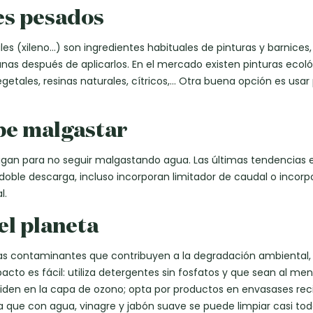
les pesados
s (xileno…) son ingredientes habituales de pinturas y barnices,
as después de aplicarlos. En el mercado existen pinturas ecoló
getales, resinas naturales, cítricos,… Otra buena opción es usar
ebe malgastar
stigan para no seguir malgastando agua. Las últimas tendencias 
le descarga, incluso incorporan limitador de caudal o incorpo
l.
el planeta
as contaminantes que contribuyen a la degradación ambiental,
mpacto es fácil: utiliza detergentes sin fosfatos y que sean al m
iden en la capa de ozono; opta por productos en envasases reci
 que con agua, vinagre y jabón suave se puede limpiar casi toda