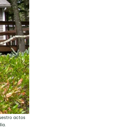
uestro actos
ía.