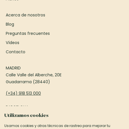
Acerca de nosotros
Blog
Preguntas frecuentes
Vídeos
Contacto
MADRID
Calle Valle del Alberche, 20E
Guadarrama (28440)
(+34) 918 513 000
BARCELONA
Passeig Francesc Macià, 75
Utilizamos cookies
Sant Cugat del Vallès (08173)
Usamos cookies y otras técnicas de rastreo para mejorar tu