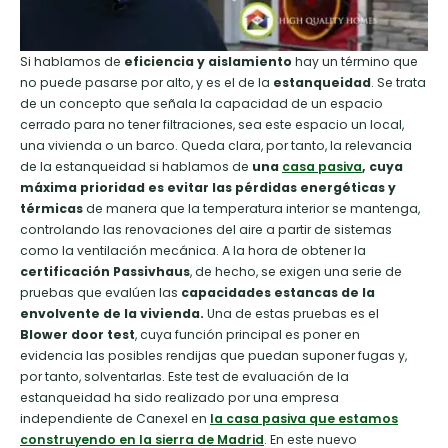
Si hablamos de
eficiencia y aislamiento
hay un término que
no puede pasarse por alto, y es el de la
estanqueidad
. Se trata
de un concepto que señala la capacidad de un espacio
cerrado para no tener filtraciones, sea este espacio un local,
una vivienda o un barco. Queda clara, por tanto, la relevancia
de la estanqueidad si hablamos de
una
casa pasiva
, cuya
máxima prioridad es evitar las pérdidas energéticas y
térmicas
de manera que la temperatura interior se mantenga,
controlando las renovaciones del aire a partir de sistemas
como la ventilación mecánica. A la hora de obtener la
certificación Passivhaus
, de hecho, se exigen una serie de
pruebas que evalúen las
capacidades estancas de la
envolvente de la vivienda.
Una de estas pruebas es el
Blower door test
, cuya función principal es poner en
evidencia las posibles rendijas que puedan suponer fugas y,
por tanto, solventarlas. Este test de evaluación de la
estanqueidad ha sido realizado por una empresa
independiente de Canexel en
la casa pasiva que estamos
construyendo en la sierra de Madrid
. En este nuevo