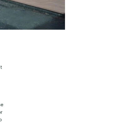
t
se
or
o