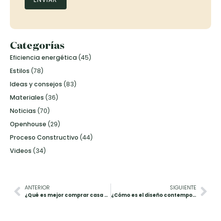
Categorías
Eficiencia energética
(45)
Estilos
(78)
Ideas y consejos
(83)
Materiales
(36)
Noticias
(70)
Openhouse
(29)
Proceso Constructivo
(44)
Videos
(34)
ANTERIOR
SIGUIENTE
¿Qué es mejor comprar casa o construir? Claves para tomar la mejor decisión
¿Cómo es el diseño contemporáneo?: proyectos y diseños en Barcelona