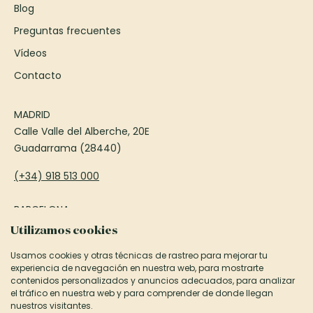
Blog
Preguntas frecuentes
Vídeos
Contacto
MADRID
Calle Valle del Alberche, 20E
Guadarrama (28440)
(+34) 918 513 000
BARCELONA
Passeig Francesc Macià, 75
Utilizamos cookies
Sant Cugat del Vallès (08173)
Usamos cookies y otras técnicas de rastreo para mejorar tu
experiencia de navegación en nuestra web, para mostrarte
(+34) 935 906 850
contenidos personalizados y anuncios adecuados, para analizar
el tráfico en nuestra web y para comprender de donde llegan
informacion@canexel.es
nuestros visitantes.