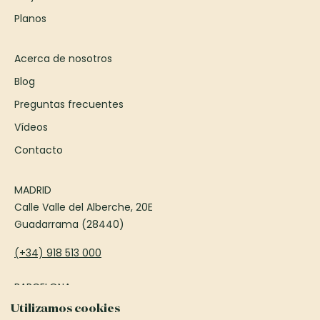
Planos
Acerca de nosotros
Blog
Preguntas frecuentes
Vídeos
Contacto
MADRID
Calle Valle del Alberche, 20E
Guadarrama (28440)
(+34) 918 513 000
BARCELONA
Passeig Francesc Macià, 75
Utilizamos cookies