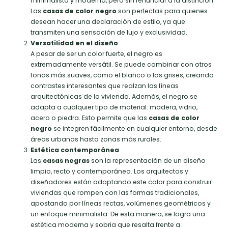
minimalista y moderna, pero sin renunciar a la distinción.
Las
casas de color negro
son perfectas para quienes
desean hacer una declaración de estilo, ya que
transmiten una sensación de lujo y exclusividad.
Versatilidad en el diseño
A pesar de ser un color fuerte, el negro es
extremadamente versátil. Se puede combinar con otros
tonos más suaves, como el blanco o los grises, creando
contrastes interesantes que realzan las líneas
arquitectónicas de la vivienda. Además, el negro se
adapta a cualquier tipo de material: madera, vidrio,
acero o piedra. Esto permite que las
casas de color
negro
se integren fácilmente en cualquier entorno, desde
áreas urbanas hasta zonas más rurales.
Estética contemporánea
Las
casas negras
son la representación de un diseño
limpio, recto y contemporáneo. Los arquitectos y
diseñadores están adoptando este color para construir
viviendas que rompen con las formas tradicionales,
apostando por líneas rectas, volúmenes geométricos y
un enfoque minimalista. De esta manera, se logra una
estética moderna y sobria que resalta frente a