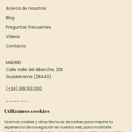
Acerca de nosotros
Blog
Preguntas frecuentes
Vídeos
Contacto
MADRID
Calle Valle del Alberche, 20E
Guadarrama (28440)
(+34) 918 513 000
BARCELONA
Passeig Francesc Macià, 75
Utilizamos cookies
Sant Cugat del Vallès (08173)
Usamos cookies y otras técnicas de rastreo para mejorar tu
experiencia de navegación en nuestra web, para mostrarte
(+34) 935 906 850